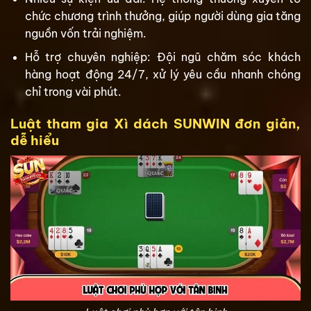
chức chương trình thưởng, giúp người dùng gia tăng
nguồn vốn trải nghiệm.
Hỗ trợ chuyên nghiệp: Đội ngũ chăm sóc khách
hàng hoạt động 24/7, xử lý yêu cầu nhanh chóng
chỉ trong vài phút.
Luật tham gia Xì dách SUNWIN đơn giản,
dễ hiểu