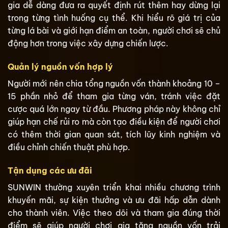
gia dễ dàng đưa ra quyết định rút thêm hay dừng lại
trong từng tình huống cụ thể. Khi hiểu rõ giá trị của
từng lá bài và giới hạn điểm an toàn, người chơi sẽ chủ
động hơn trong việc xây dựng chiến lược.
Quản lý nguồn vốn hợp lý
Người mới nên chia tổng nguồn vốn thành khoảng 10 –
15 phần nhỏ để tham gia từng ván, tránh việc đặt
cược quá lớn ngay từ đầu. Phương pháp này không chỉ
giúp hạn chế rủi ro mà còn tạo điều kiện để người chơi
có thêm thời gian quan sát, tích lũy kinh nghiệm và
điều chỉnh chiến thuật phù hợp.
Tận dụng các ưu đãi
SUNWIN thường xuyên triển khai nhiều chương trình
khuyến mãi, sự kiện thưởng và ưu đãi hấp dẫn dành
cho thành viên. Việc theo dõi và tham gia đúng thời
điểm sẽ giúp người chơi gia tăng nguồn vốn trải