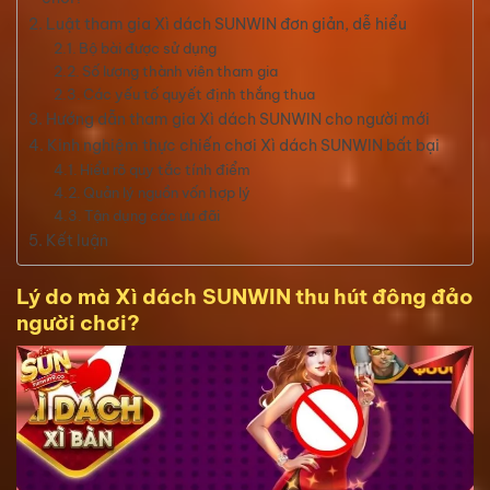
Luật tham gia Xì dách SUNWIN đơn giản, dễ hiểu
Bộ bài được sử dụng
Số lượng thành viên tham gia
Các yếu tố quyết định thắng thua
Hướng dẫn tham gia Xì dách SUNWIN cho người mới
Kinh nghiệm thực chiến chơi Xì dách SUNWIN bất bại
Hiểu rõ quy tắc tính điểm
Quản lý nguồn vốn hợp lý
Tận dụng các ưu đãi
Kết luận
Lý do mà Xì dách SUNWIN thu hút đông đảo
người chơi?