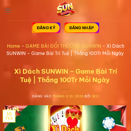
Bỏ
qua
nội
dung
ĐĂNG KÝ
ĐĂNG NHẬP
Home
-
GAME BÀI ĐỔI THƯỞNG SUNWIN
-
Xì Dách
SUNWIN – Game Bài Trí Tuệ | Thắng 100Tr Mỗi Ngày
Xì Dách SUNWIN – Game Bài Trí
Tuệ | Thắng 100Tr Mỗi Ngày
ĐĂNG VÀO
THÁNG 3 10, 2026
BỞI
SEO
10
Th3