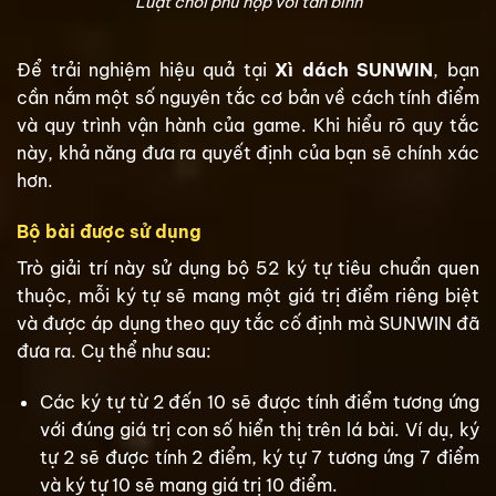
Luật chơi phù hợp với tân binh
Để trải nghiệm hiệu quả tại
Xì dách SUNWIN
, bạn
cần nắm một số nguyên tắc cơ bản về cách tính điểm
và quy trình vận hành của game. Khi hiểu rõ quy tắc
này, khả năng đưa ra quyết định của bạn sẽ chính xác
hơn.
Bộ bài được sử dụng
Trò giải trí này sử dụng bộ 52 ký tự tiêu chuẩn quen
thuộc, mỗi ký tự sẽ mang một giá trị điểm riêng biệt
và được áp dụng theo quy tắc cố định mà SUNWIN đã
đưa ra. Cụ thể như sau:
Các ký tự từ 2 đến 10 sẽ được tính điểm tương ứng
với đúng giá trị con số hiển thị trên lá bài. Ví dụ, ký
tự 2 sẽ được tính 2 điểm, ký tự 7 tương ứng 7 điểm
và ký tự 10 sẽ mang giá trị 10 điểm.