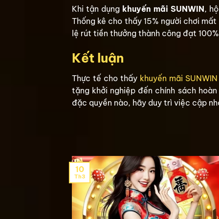
Khi tận dụng
khuyến mãi SUNWIN
, h
Thống kê cho thấy 15% người chơi mất 
lệ rút tiền thưởng thành công đạt 100%,
Kết luận
Thực tế cho thấy
khuyến mãi SUNWIN
tặng khởi nghiệp đến chính sách hoàn t
đặc quyền nào, hãy duy trì việc cập n
10
Th3