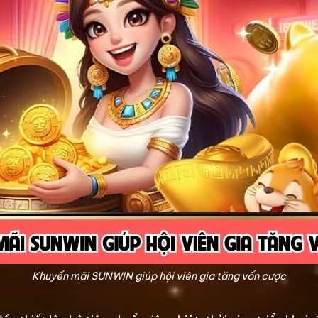
Khuyến mãi SUNWIN giúp hội viên gia tăng vốn cược