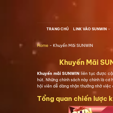
Bỏ
qua
nội
dung
TRANG CHỦ
LINK VÀO SUNWIN
Home
-
Khuyến Mãi SUNWIN
Khuyến Mãi SU
Khuyến mãi SUNWIN
liên tục được cậ
hút. Những chính sách này chính là cơ
hội viên dễ dàng nhận thưởng nhờ việc 
Tổng quan chiến lược 