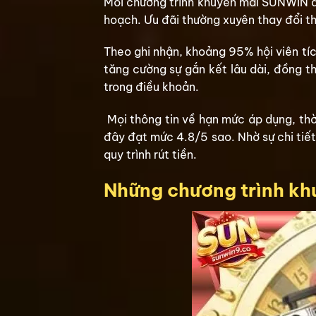
Mỗi chương trình khuyến mãi SUNWIN đều
hoạch. Ưu đãi thường xuyên thay đổi th
Theo ghi nhận, khoảng 95% hội viên tí
tăng cường sự gắn kết lâu dài, đồng th
trong điều khoản.
Mọi thông tin về hạn mức áp dụng, thờ
đây đạt mức 4.8/5 sao. Nhờ sự chi tiế
quy trình rút tiền.
Những chương trình kh