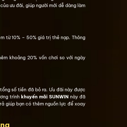
của ưu đãi, giúp người mới dễ dàng làm
m từ 10% – 50% giá trị thẻ nạp. Thông
thêm khoảng 20% vốn chơi so với ngày
tổng số tiền đã bỏ ra. Ưu đãi này được
ơng trình
khuyến mãi SUNWIN
này đã
 trả giúp bạn có thêm nguồn lực để xoay
ùng