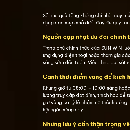
Sở hữu quà tặng không chỉ nhờ may mắ
dụng các mẹo nhỏ dưới đây để quy trìn
Nguồn cập nhật ưu đãi chính 
Trang chủ chính thức của
SUN WIN
luô
ứng dụng điện thoại hoặc tham gia cá
sáng sớm đầu tuần. Việc theo dõi sát s
Canh thời điểm vàng để kích 
Khung giờ từ 08:00 – 10:00 sáng hoặc
lượng truy cập đạt đỉnh, thích hợp để
giờ vàng có tỷ lệ nhận mã thành công 
hội ngàn vàng này.
Những lưu ý cần thận trọng về 