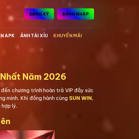
ĐĂNG KÝ
ĐĂNG NHẬP
N APK
ẢNH TÀI XỈU
KHUYẾN MÃI
 Nhất Năm 2026
 đến chương trình hoàn trả VIP đầy sức
ông minh. Khi đồng hành cùng
SUN WIN
,
 hợp lý.
iên