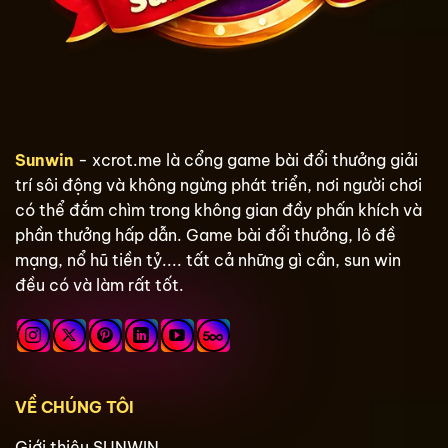
Sunwin
- xcrot.me là cổng game bài đổi thưởng giải
trí sôi động và không ngừng phát triển, nơi người chơi
có thể đắm chìm trong không gian đầy phấn khích và
phần thưởng hấp dẫn. Game bài đổi thưởng, lô đề
mạng, nổ hũ tiền tỷ.... tất cả những gì cần, sun win
đều có và làm rất tốt.
VỀ CHÚNG TÔI
Giới thiệu SUNWIN