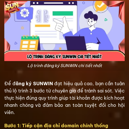
Lộ trình đăng ký SUNWIN chi tiết nhất
Để đ
ăng ký SUNWIN
đạt hiệu quả cao, bạn cần tuân
thủ lộ trình 3 bước từ chuyên gia để tránh sai sót. Việc
thực hiện đúng quy trình giúp tài khoản được kích hoạt
nhanh chóng và đảm bảo an toàn tuyệt đối cho hội
viên.
Bước 1: Tiếp cận địa chỉ domain chính thống