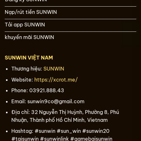
Nạp/rút tiền SUNWIN
Tải app SUNWIN
khuyến mãi SUNWIN
SUNWIN VIỆT NAM
Thương hiệu:
SUNWIN
Website:
https://xcrot.me/
Phone:
03921.888.43
Email:
sunwin9co@gmail.com
Địa chỉ:
32 Nguyễn Thị Huỳnh, Phường 8, Phú
Nhuận, Thành phố Hồ Chí Minh, Vietnam
Hashtag: #sunwin #sun_win #sunwin20
#taisunwin #sunwinlink #gamebaisunwin