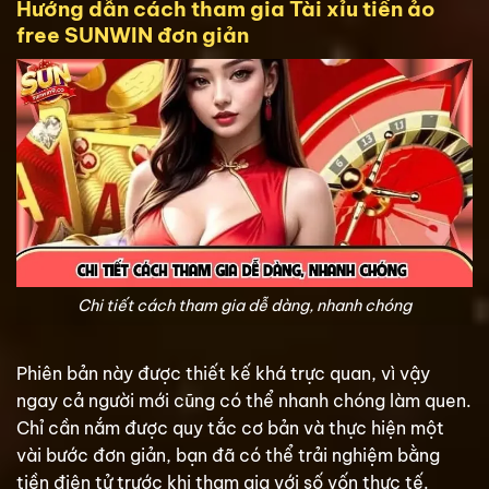
Hướng dẫn cách tham gia Tài xỉu tiền ảo
free SUNWIN đơn giản
Chi tiết cách tham gia dễ dàng, nhanh chóng
Phiên bản này được thiết kế khá trực quan, vì vậy
ngay cả người mới cũng có thể nhanh chóng làm quen.
Chỉ cần nắm được quy tắc cơ bản và thực hiện một
vài bước đơn giản, bạn đã có thể trải nghiệm bằng
tiền điện tử trước khi tham gia với số vốn thực tế.