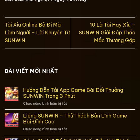
Tài Xỉu Online Bỏ Đi Mà
10 Là Tài Hay Xỉu –
Làm Người – Lời Khuyên Từ
SUNWIN Giải Đáp Thắc
SUNWIN
Mắc Thường Gặp
BÀI VIẾT MỚI NHẤT
Hướng Dẫn Tải App Game Bài Đổi Thưởng
SUNWIN Trong 3 Phút
Chức năng bình luận bị tắt
ở
Hướng
Dẫn
Liêng SUNWIN – Thử Thách Bản Lĩnh Game
Tải
Bài Đỉnh Cao
App
Chức năng bình luận bị tắt
ở
Game
Liêng
Bài
SUNWIN