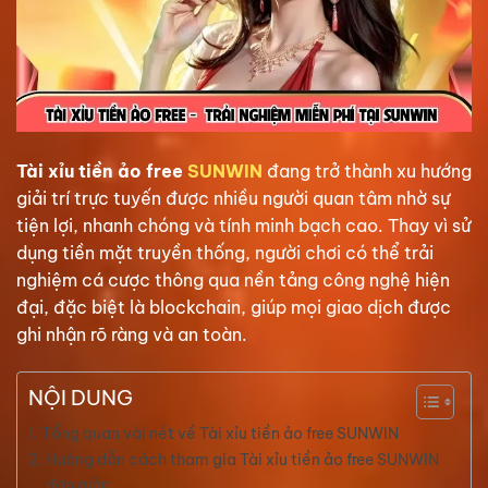
Tài xỉu tiền ảo free
SUNWIN
đang trở thành xu hướng
giải trí trực tuyến được nhiều người quan tâm nhờ sự
tiện lợi, nhanh chóng và tính minh bạch cao. Thay vì sử
dụng tiền mặt truyền thống, người chơi có thể trải
nghiệm cá cược thông qua nền tảng công nghệ hiện
đại, đặc biệt là blockchain, giúp mọi giao dịch được
ghi nhận rõ ràng và an toàn.
NỘI DUNG
Tổng quan vài nét về Tài xỉu tiền ảo free SUNWIN
Hướng dẫn cách tham gia Tài xỉu tiền ảo free SUNWIN
đơn giản