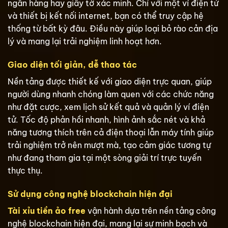
ngân hàng hay giấy tờ xác minh. Chỉ với một ví điện tử
và thiết bị kết nối internet, bạn có thể truy cập hệ
thống từ bất kỳ đâu. Điều này giúp loại bỏ rào cản địa
lý và mang lại trải nghiệm linh hoạt hơn.
Giao diện tối giản, dễ thao tác
Nền tảng được thiết kế với giao diện trực quan, giúp
người dùng nhanh chóng làm quen với các chức năng
như đặt cược, xem lịch sử kết quả và quản lý ví điện
tử. Tốc độ phản hồi nhanh, hình ảnh sắc nét và khả
năng tương thích trên cả điện thoại lẫn máy tính giúp
trải nghiệm trở nên mượt mà, tạo cảm giác tương tự
như đang tham gia tại một sòng giải trí trực tuyến
thực thụ.
Sử dụng công nghệ blockchain hiện đại
Tài xỉu tiền ảo free
vận hành dựa trên nền tảng công
nghệ blockchain hiện đại, mang lại sự minh bạch và