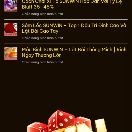
Cách Chơi Xì Tố SUNWIN Hấp Dẫn Với Tỷ Lệ
Đổi
–
Thưởng
Bluff 35–45%
Thử
SUNWIN
Chức năng bình luận bị tắt
ở
Thách
Trong
Cách
Bản
3
Chơi
Sâm Lốc SUNWIN – Top 1 Đấu Trí Đỉnh Cao Và
Lĩnh
Phút
Xì
Game
Lật Bài Cao Tay
Tố
Bài
Chức năng bình luận bị tắt
ở
SUNWIN
Đỉnh
Sâm
Hấp
Cao
Lốc
Mậu Binh SUNWIN – Lật Bài Thông Minh | Rinh
Dẫn
SUNWIN
Với
Ngay Thưởng Lớn
–
Tỷ
Chức năng bình luận bị tắt
ở
Top
Lệ
Mậu
1
Bluff
Binh
Đấu
35–
SUNWIN
Trí
45%
–
Đỉnh
Lật
Cao
Bài
Và
Thông
Lật
Minh
Bài
|
Cao
Rinh
Tay
Ngay
Thưởng
Lớn