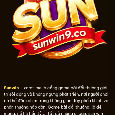
Sunwin
- xcrot.me là cổng game bài đổi thưởng giải
trí sôi động và không ngừng phát triển, nơi người chơi
có thể đắm chìm trong không gian đầy phấn khích và
phần thưởng hấp dẫn. Game bài đổi thưởng, lô đề
mạng, nổ hũ tiền tỷ.... tất cả những gì cần, sun win