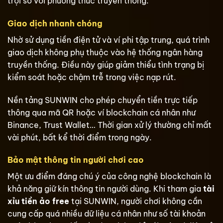
trội so với phương thức truyền thống.
Giao dịch nhanh chóng
Nhờ sử dụng tiền điện tử và ví phi tập trung, quá trình
giao dịch không phụ thuộc vào hệ thống ngân hàng
truyền thống. Điều này giúp giảm thiểu tình trạng bị
kiểm soát hoặc chậm trễ trong việc nạp rút.
Nền tảng SUNWIN cho phép chuyển tiền trực tiếp
thông qua mã QR hoặc ví blockchain cá nhân như
Binance, Trust Wallet… Thời gian xử lý thường chỉ mất
vài phút, bất kể thời điểm trong ngày.
Bảo mật thông tin người chơi cao
Một ưu điểm đáng chú ý của công nghệ blockchain là
khả năng giữ kín thông tin người dùng. Khi tham gia
tài
xỉu tiền ảo free
tại SUNWIN, người chơi không cần
cung cấp quá nhiều dữ liệu cá nhân như số tài khoản