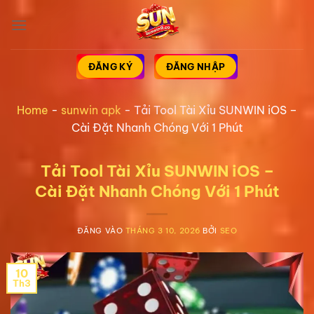
Bỏ
qua
nội
dung
ĐĂNG KÝ
ĐĂNG NHẬP
Home
-
sunwin apk
-
Tải Tool Tài Xỉu SUNWIN iOS –
Cài Đặt Nhanh Chóng Với 1 Phút
Tải Tool Tài Xỉu SUNWIN iOS –
Cài Đặt Nhanh Chóng Với 1 Phút
ĐĂNG VÀO
THÁNG 3 10, 2026
BỞI
SEO
10
Th3