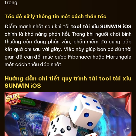
trọng.
Tốc độ xử lý thông tin một cách thần tốc
Điểm mạnh nhất sau khi tải
tool tài xỉu SUNWIN iOS
chính là khả năng phản hồi. Trong khi người chơi bình
thường còn đang phân vân, phần mềm đã cung cấp
kết quả chỉ sau vài giây. Việc này giúp bạn có đủ thời
gian để cân đối mức cược Fibonacci hoặc Martingale
một cách thấu đáo nhất.
Hướng dẫn chi tiết quy trình tải tool tài xỉu
SUNWIN iOS