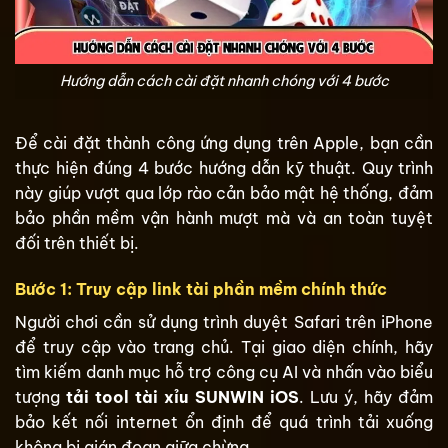
Hướng dẫn cách cài đặt nhanh chóng với 4 bước
Để cài đặt thành công ứng dụng trên Apple, bạn cần
thực hiện đúng 4 bước hướng dẫn kỹ thuật. Quy trình
này giúp vượt qua lớp rào cản bảo mật hệ thống, đảm
bảo phần mềm vận hành mượt mà và an toàn tuyệt
đối trên thiết bị.
Bước 1: Truy cập link tài phần mềm chính thức
Người chơi cần sử dụng trình duyệt Safari trên iPhone
để truy cập vào trang chủ. Tại giao diện chính, hãy
tìm kiếm danh mục hỗ trợ công cụ AI và nhấn vào biểu
tượng
tải tool tài xỉu
SUNWIN
iOS
. Lưu ý, hãy đảm
bảo kết nối internet ổn định để quá trình tải xuống
không bị gián đoạn giữa chừng.