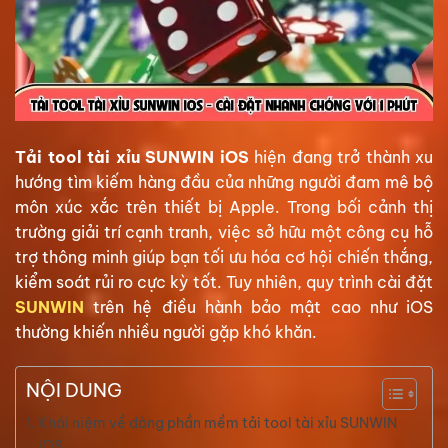
Tải tool tài xỉu SUNWIN iOS
hiện đang trở thành xu
hướng tìm kiếm hàng đầu của những người đam mê bộ
môn xúc xắc trên thiết bị Apple. Trong bối cảnh thị
trường giải trí cạnh tranh, việc sở hữu một công cụ hỗ
trợ thông minh giúp bạn tối ưu hóa cơ hội chiến thắng,
kiểm soát rủi ro cực kỳ tốt. Tuy nhiên, quy trình cài đặt
SUNWIN
trên hệ điều hành bảo mật cao như iOS
thường khiến nhiều người gặp khó khăn.
NỘI DUNG
Khái niệm về dòng phần mềm tải tool tài xỉu SUNWIN
iOS