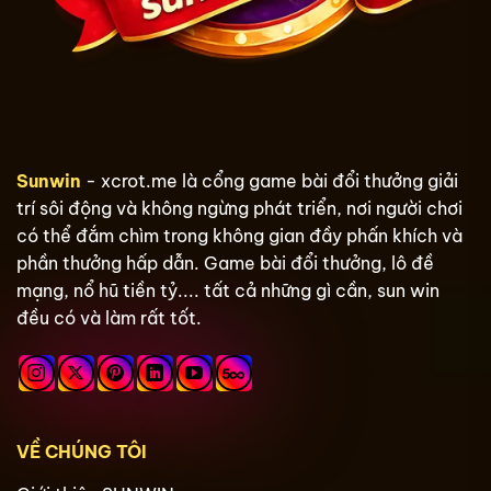
Sunwin
- xcrot.me là cổng game bài đổi thưởng giải
trí sôi động và không ngừng phát triển, nơi người chơi
có thể đắm chìm trong không gian đầy phấn khích và
phần thưởng hấp dẫn. Game bài đổi thưởng, lô đề
mạng, nổ hũ tiền tỷ.... tất cả những gì cần, sun win
đều có và làm rất tốt.
VỀ CHÚNG TÔI