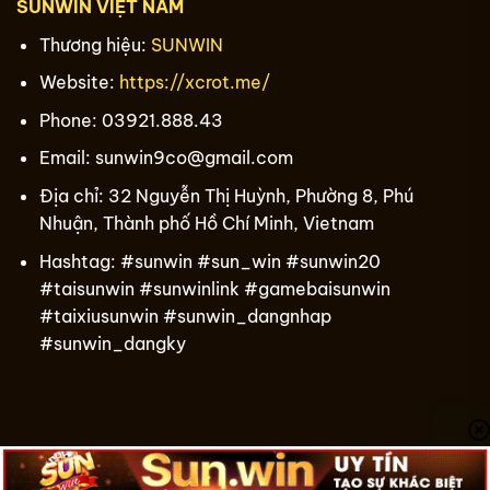
SUNWIN VIỆT NAM
Thương hiệu:
SUNWIN
Website:
https://xcrot.me/
Phone:
03921.888.43
Email:
sunwin9co@gmail.com
Địa chỉ:
32 Nguyễn Thị Huỳnh, Phường 8, Phú
Nhuận, Thành phố Hồ Chí Minh, Vietnam
Hashtag: #sunwin #sun_win #sunwin20
#taisunwin #sunwinlink #gamebaisunwin
#taixiusunwin #sunwin_dangnhap
#sunwin_dangky