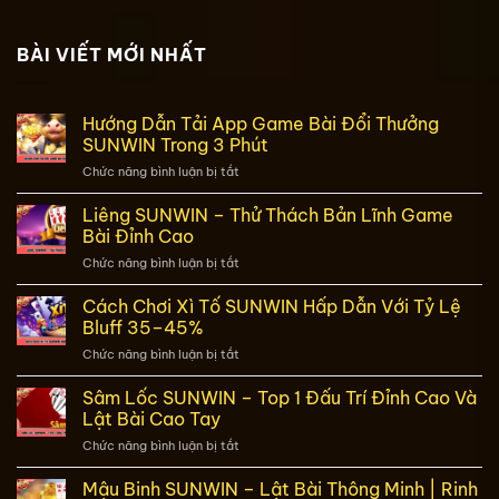
BÀI VIẾT MỚI NHẤT
Hướng Dẫn Tải App Game Bài Đổi Thưởng
SUNWIN Trong 3 Phút
Chức năng bình luận bị tắt
ở
Hướng
Dẫn
Liêng SUNWIN – Thử Thách Bản Lĩnh Game
Tải
Bài Đỉnh Cao
App
Chức năng bình luận bị tắt
ở
Game
Liêng
Bài
SUNWIN
Cách Chơi Xì Tố SUNWIN Hấp Dẫn Với Tỷ Lệ
Đổi
–
Thưởng
Bluff 35–45%
Thử
SUNWIN
Chức năng bình luận bị tắt
ở
Thách
Trong
Cách
Bản
3
Chơi
Sâm Lốc SUNWIN – Top 1 Đấu Trí Đỉnh Cao Và
Lĩnh
Phút
Xì
Game
Lật Bài Cao Tay
Tố
Bài
Chức năng bình luận bị tắt
ở
SUNWIN
Đỉnh
Sâm
Hấp
Cao
Lốc
Mậu Binh SUNWIN – Lật Bài Thông Minh | Rinh
Dẫn