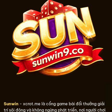
Rinh
Tay
Ngay
Thưởng
Lớn
Sunwin
- xcrot.me là cổng game bài đổi thưởng giải
trí sôi động và không ngừng phát triển, nơi người chơi