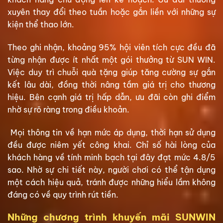
xuyên thay đổi theo tuần hoặc gắn liền với những sự
kiện thể thao lớn.
Theo ghi nhận, khoảng 95% hội viên tích cực đều đã
từng nhận được ít nhất một gói thưởng từ
SUN WIN
.
Việc duy trì chuỗi quà tặng giúp tăng cường sự gắn
kết lâu dài, đồng thời nâng tầm giá trị cho thương
hiệu. Bên cạnh giá trị hấp dẫn, ưu đãi còn ghi điểm
nhờ sự rõ ràng trong điều khoản.
Mọi thông tin về hạn mức áp dụng, thời hạn sử dụng
đều được niêm yết công khai. Chỉ số hài lòng của
khách hàng về tính minh bạch tại đây đạt mức 4.8/5
sao. Nhờ sự chi tiết này, người chơi có thể tận dụng
một cách hiệu quả, tránh được những hiểu lầm không
đáng có về quy trình rút tiền.
Những chương trình khuyến mãi SUNWIN