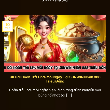
10
Th3
Ưu Đãi Hoàn Trả 1.5% Mỗi Ngày Tại SUNWIN Nhận 888
Triệu Đồng
Hoàn trả 1.5% mỗi ngày hiện là chương trình khuyến mãi
bùng nổ nhất tại [...]