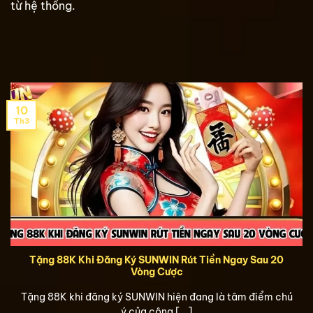
từ hệ thống.
10
Th3
Tặng 88K Khi Đăng Ký SUNWIN Rút Tiền Ngay Sau 20
Vòng Cược
Tặng 88K khi đăng ký SUNWIN hiện đang là tâm điểm chú
ý của cộng [...]