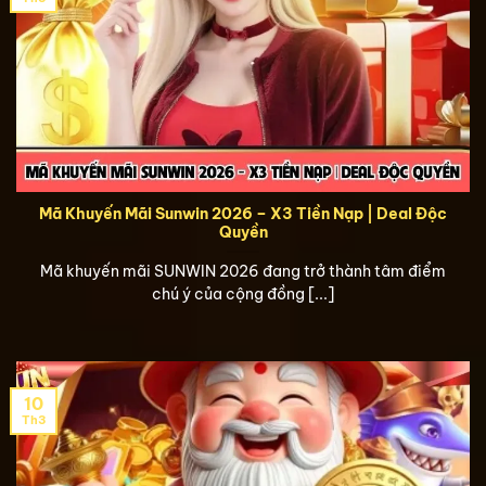
Mã Khuyến Mãi Sunwin 2026 – X3 Tiền Nạp | Deal Độc
Quyền
Mã khuyến mãi SUNWIN 2026 đang trở thành tâm điểm
chú ý của cộng đồng [...]
10
Th3