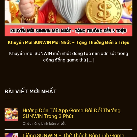
Khuyến Mãi SUNWIN Mới Nhất – Tặng Thưởng Đến 5 Triệu
Khuyến mãi SUNWIN mới nhất đang tạo nên cơn sốt trong
cộng đồng game thủ [...]
BÀI VIẾT MỚI NHẤT
Hướng Dẫn Tải App Game Bài Đổi Thưởng
SUNWIN Trong 3 Phút
Chức năng bình luận bị tắt
ở
Hướng
Dẫn
Liêng SUNWIN – Thử Thách Bản Lĩnh Game