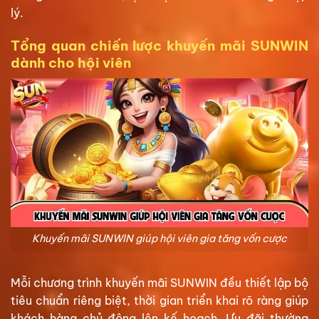
lý.
Tổng quan chiến lược khuyến mãi SUNWIN
dành cho hội viên
Khuyến mãi SUNWIN giúp hội viên gia tăng vốn cược
Mỗi chương trình khuyến mãi SUNWIN đều thiết lập bộ
tiêu chuẩn riêng biệt, thời gian triển khai rõ ràng giúp
khách hàng chủ động lên kế hoạch. Ưu đãi thường