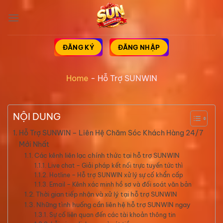
Bỏ
qua
nội
dung
ĐĂNG KÝ
ĐĂNG NHẬP
Home
-
Hỗ Trợ SUNWIN
NỘI DUNG
Hỗ Trợ SUNWIN – Liên Hệ Chăm Sóc Khách Hàng 24/7
Mới Nhất
Các kênh liên lạc chính thức tại hỗ trợ SUNWIN
Live chat – Giải pháp kết nối trực tuyến tức thì
Hotline – Hỗ trợ SUNWIN xử lý sự cố khẩn cấp
Email – Kênh xác minh hồ sơ và đối soát văn bản
Thời gian tiếp nhận và xử lý tại hỗ trợ SUNWIN
Những tình huống cần liên hệ hỗ trợ SUNWIN ngay
Sự cố liên quan đến các tài khoản thông tin