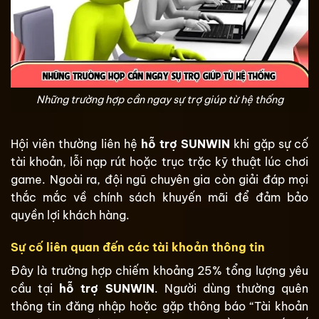
Những trường hợp cần ngay sự trợ giúp từ hệ thống
Hội viên thường liên hệ
hỗ trợ SUNWIN
khi gặp sự cố
tài khoản, lỗi nạp rút hoặc trục trặc kỹ thuật lúc chơi
game. Ngoài ra, đội ngũ chuyên gia còn giải đáp mọi
thắc mắc về chính sách khuyến mãi để đảm bảo
quyền lợi khách hàng.
Sự cố liên quan đến các tài khoản thông tin
Đây là trường hợp chiếm khoảng 25% tổng lượng yêu
cầu tại
hỗ trợ SUNWIN
. Người dùng thường quên
thông tin đăng nhập hoặc gặp thông báo “Tài khoản