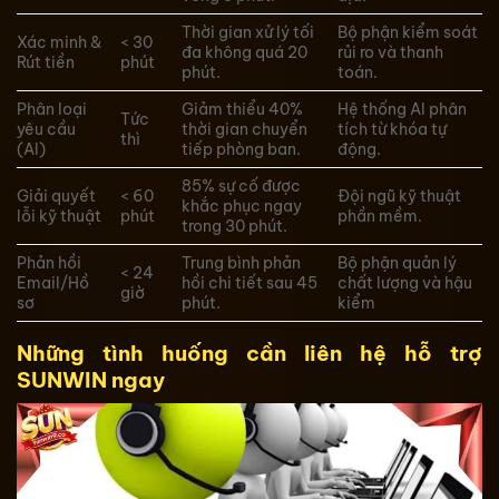
Thời gian xử lý tối
Bộ phận kiểm soát
Xác minh &
< 30
đa không quá 20
rủi ro và thanh
Rút tiền
phút
phút.
toán.
Phân loại
Giảm thiểu 40%
Hệ thống AI phân
Tức
yêu cầu
thời gian chuyển
tích từ khóa tự
thì
(AI)
tiếp phòng ban.
động.
85% sự cố được
Giải quyết
< 60
Đội ngũ kỹ thuật
khắc phục ngay
lỗi kỹ thuật
phút
phần mềm.
trong 30 phút.
Phản hồi
Trung bình phản
Bộ phận quản lý
< 24
Email/Hồ
hồi chi tiết sau 45
chất lượng và hậu
giờ
sơ
phút.
kiểm
Những tình huống cần liên hệ hỗ trợ
SUNWIN ngay