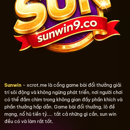
Sunwin
- xcrot.me là cổng game bài đổi thưởng giải
trí sôi động và không ngừng phát triển, nơi người chơi
có thể đắm chìm trong không gian đầy phấn khích và
phần thưởng hấp dẫn. Game bài đổi thưởng, lô đề
mạng, nổ hũ tiền tỷ.... tất cả những gì cần, sun win
đều có và làm rất tốt.