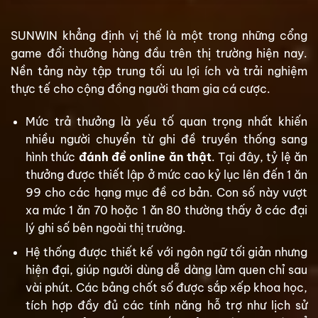
SUNWIN khẳng định vị thế là một trong những cổng
game đổi thưởng hàng đầu trên thị trường hiện nay.
Nền tảng này tập trung tối ưu lợi ích và trải nghiệm
thực tế cho cộng đồng người tham gia cá cược.
Mức trả thưởng là yếu tố quan trọng nhất khiến
nhiều người chuyển từ ghi đề truyền thống sang
hình thức
đánh đề online ăn thật
. Tại đây, tỷ lệ ăn
thưởng được thiết lập ở mức cao kỷ lục lên đến 1 ăn
99 cho các hạng mục đề cơ bản. Con số này vượt
xa mức 1 ăn 70 hoặc 1 ăn 80 thường thấy ở các đại
lý ghi số bên ngoài thị trường.
Hệ thống được thiết kế với ngôn ngữ tối giản nhưng
hiện đại, giúp người dùng dễ dàng làm quen chỉ sau
vài phút. Các bảng chốt số được sắp xếp khoa học,
tích hợp đầy đủ các tính năng hỗ trợ như lịch sử