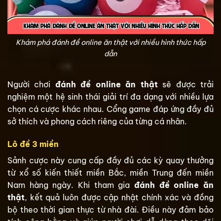
Khám phá đánh đề online ăn thật với nhiều hình thức hấp
dẫn
Người chơi
đánh đề online ăn thật
sẽ được trải
nghiệm một hệ sinh thái giải trí đa dạng với nhiều lựa
chọn cá cược khác nhau. Cổng game đáp ứng đầy đủ
sở thích và phong cách riêng của từng cá nhân.
Lô đề 3 miền
Sảnh cược này cung cấp đầy đủ các kỳ quay thưởng
từ xổ số kiến thiết miền Bắc, miền Trung đến miền
Nam hàng ngày. Khi tham gia
đánh đề online ăn
thật
, kết quả luôn được cập nhật chính xác và đồng
bộ theo thời gian thực từ nhà đài. Điều này đảm bảo