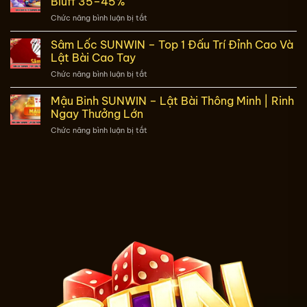
Bluff 35–45%
Thử
SUNWIN
Chức năng bình luận bị tắt
ở
Thách
Trong
Cách
Bản
3
Chơi
Sâm Lốc SUNWIN – Top 1 Đấu Trí Đỉnh Cao Và
Lĩnh
Phút
Xì
Game
Lật Bài Cao Tay
Tố
Bài
Chức năng bình luận bị tắt
ở
SUNWIN
Đỉnh
Sâm
Hấp
Cao
Lốc
Mậu Binh SUNWIN – Lật Bài Thông Minh | Rinh
Dẫn
SUNWIN
Với
Ngay Thưởng Lớn
–
Tỷ
Chức năng bình luận bị tắt
ở
Top
Lệ
Mậu
1
Bluff
Binh
Đấu
35–
SUNWIN
Trí
45%
–
Đỉnh
Lật
Cao
Bài
Và
Thông
Lật
Minh
Bài
|
Cao
Rinh
Tay
Ngay
Thưởng
Lớn