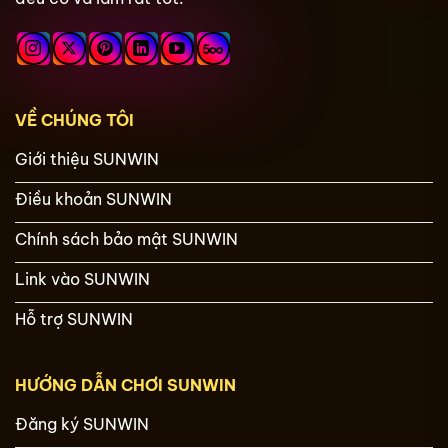
VỀ CHÚNG TÔI
Giới thiệu SUNWIN
Điều khoản SUNWIN
Chính sách bảo mật SUNWIN
Link vào SUNWIN
Hỗ trợ SUNWIN
HƯỚNG DẪN CHƠI SUNWIN
Đăng ký SUNWIN