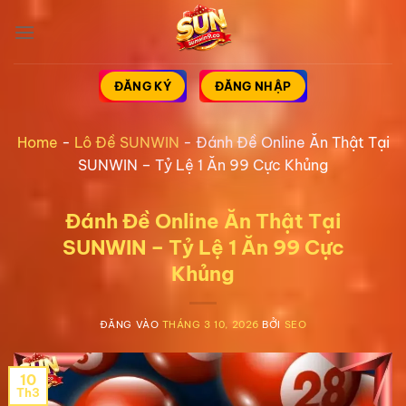
Bỏ
qua
nội
dung
ĐĂNG KÝ
ĐĂNG NHẬP
Home
-
Lô Đề SUNWIN
-
Đánh Đề Online Ăn Thật Tại
SUNWIN – Tỷ Lệ 1 Ăn 99 Cực Khủng
Đánh Đề Online Ăn Thật Tại
SUNWIN – Tỷ Lệ 1 Ăn 99 Cực
Khủng
ĐĂNG VÀO
THÁNG 3 10, 2026
BỞI
SEO
10
Th3