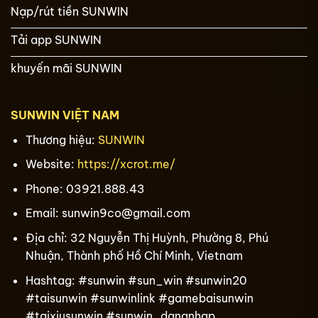
Nạp/rút tiền SUNWIN
Tải app SUNWIN
khuyến mãi SUNWIN
SUNWIN VIỆT NAM
Thương hiệu:
SUNWIN
Website:
https://xcrot.me/
Phone:
03921.888.43
Email:
sunwin9co@gmail.com
Địa chỉ:
32 Nguyễn Thị Huỳnh, Phường 8, Phú
Nhuận, Thành phố Hồ Chí Minh, Vietnam
Hashtag: #sunwin #sun_win #sunwin20
#taisunwin #sunwinlink #gamebaisunwin
#taixiusunwin #sunwin_dangnhap