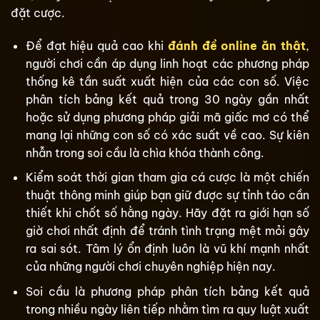
đặt cược.
Để đạt hiệu quả cao khi
đánh đề online ăn thật
,
người chơi cần áp dụng linh hoạt các phương pháp
thống kê tần suất xuất hiện của các con số. Việc
phân tích bảng kết quả trong 30 ngày gần nhất
hoặc sử dụng phương pháp giải mã giấc mơ có thể
mang lại những con số có xác suất về cao. Sự kiên
nhẫn trong soi cầu là chìa khóa thành công.
Kiểm soát thời gian tham gia cá cược là một chiến
thuật thông minh giúp bạn giữ được sự tỉnh táo cần
thiết khi chốt số hằng ngày. Hãy đặt ra giới hạn số
giờ chơi nhất định để tránh tình trạng mệt mỏi gây
ra sai sót. Tâm lý ổn định luôn là vũ khí mạnh nhất
của những người chơi chuyên nghiệp hiện nay.
Soi cầu là phương pháp phân tích bảng kết quả
trong nhiều ngày liên tiếp nhằm tìm ra quy luật xuất